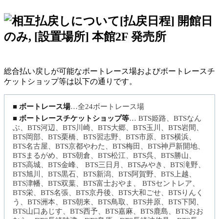
[払戻日程] 開館日
のみ, [設置場所] 本館2F 発売所
総合払い戻しが可能なボートレース場およびボートレースチ
ケットショップ等は以下の通りです。
■ ボートレース場
…全24ボートレース場
■ ボートレースチケットショップ等
… BTS姫路、BTSなん
ぶ、BTS河辺、BTS川崎、BTS大郷、BTS玉川、BTS岩間、
BTS岡部、BTS栗橋、BTS習志野、BTS市原、BTS横浜、
BTS名古屋、BTS京都やわた、BTS梅田、BTS神戸新開地、
BTSまるがめ、BTS朝倉、BTS松江、BTS呉、BTS勝山、
BTS高城、BTS金峰、 BTS三日月、BTSみやき、BTS滝野、
BTS旭川、BTS黒石、BTS新潟、BTS阿賀野、BTS上越、
BTS津幡、BTS双葉、BTS富士おやま、 BTSセントレア、
BTS栄、BTS名張、BTS京丹後、BTS大和ごせ、BTSりんく
う、BTS洲本、BTS朝来、BTS鳥取、BTS井原、BTS下関、
BTS山口あじす、BTS西予、BTS嘉麻、BTS鹿島、BTSおお